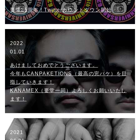
要堂25周年！Twitterカウントダウン開始
2022
01.01
あけましておめでとうございます。
今年もCANPAKETIONS（最高の完パケ）を目
指していきます！
KANAMEX（要堂一同）よろしくお願いいたし
ます！
2021