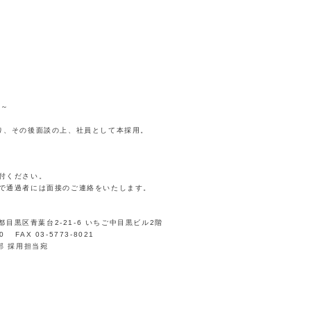
円～
り、その後面談の上、社員として本採用。
付ください。
で通過者には面接のご連絡をいたします。
京都目黒区青葉台2-21-6 いちご中目黒ビル2階
0 FAX 03-5773-8021
部 採用担当宛