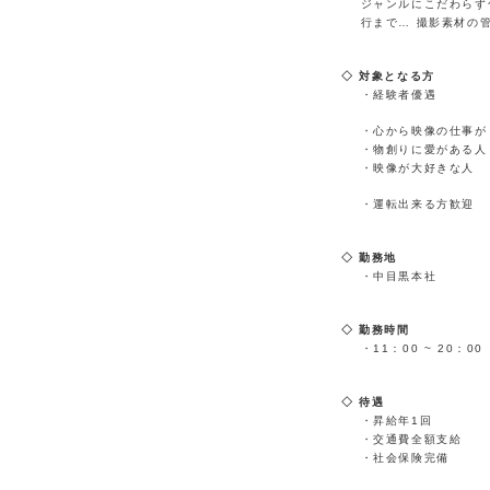
ジャンルにこだわらず
行まで… 撮影素材の
対象となる方
・経験者優遇
・心から映像の仕事が
・物創りに愛がある人
・映像が大好きな人
・運転出来る方歓迎
勤務地
・中目黒本社
勤務時間
・11：00 ~ 20：
待遇
・昇給年1回
・交通費全額支給
・社会保険完備