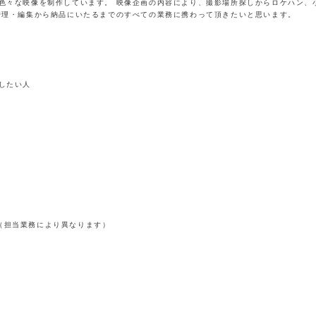
色々な映像を制作しています。 映像企画の内容により、撮影場所探しからロケハン、
管理・編集から納品にいたるまでのすべての業務に携わって頂きたいと思います。
したい人
00（担当業務により異なります）