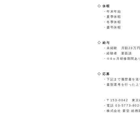
休暇
・年末年始
・夏季休暇
・冬季休暇
・慶弔休暇
給与
・未経験 月額23万
・経験者 要面談
・※6ヵ月研修期間あ
応募
・下記まで履歴書を送
・書類選考を行った上
・〒153-0042 東
・電話 03-5773-802
・株式会社 要堂 総務